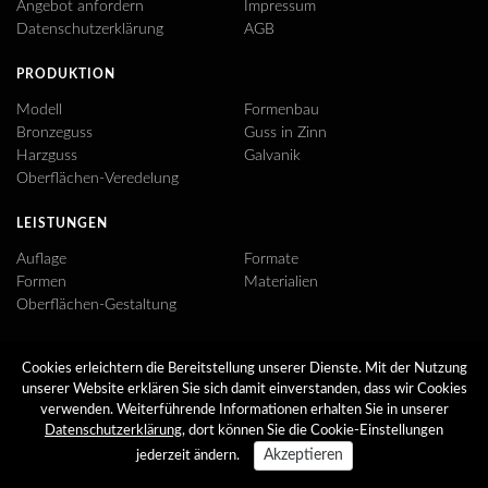
Angebot anfordern
Impressum
Datenschutzerklärung
AGB
PRODUKTION
Modell
Formenbau
Bronzeguss
Guss in Zinn
Harzguss
Galvanik
Oberflächen-Veredelung
LEISTUNGEN
Auflage
Formate
Formen
Materialien
Oberflächen-Gestaltung
LINKS
Cookies erleichtern die Bereitstellung unserer Dienste. Mit der Nutzung
Newsletter
Facebook
unserer Website erklären Sie sich damit einverstanden, dass wir Cookies
saras-galerie.de
verwenden. Weiterführende Informationen erhalten Sie in unserer
Datenschutzerklärung
, dort können Sie die Cookie-Einstellungen
© 2026 ARA KUNST Bildgießerei in Altrandsberg
Akzeptieren
jederzeit ändern.