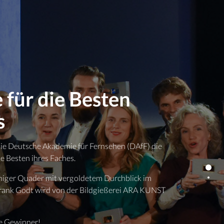
 für die Besten
s
ie Deutsche Akademie für Fernsehen (DAfF) die
ie Besten ihres Faches.
iniger Quader mit vergoldetem Durchblick im
rank Godt wird von der Bildgießerei ARA KUNST
e Gewinner!