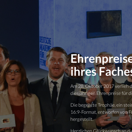
Ehrenpreise
ihres Fache
Am 28. Oktober 2017 verlieh d
diesjährigen Ehrenpreise für d
Die begehrte Trophäe, ein ste
16:9-Format, entworfen von F
hergestellt.
Herzlichen Glückwunsch an di